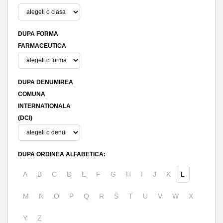
DUPA FORMA
FARMACEUTICA
DUPA DENUMIREA
COMUNA
INTERNATIONALA
(DCI)
DUPA ORDINEA ALFABETICA:
A
B
C
D
E
F
G
H
I
J
K
L
M
N
O
P
Q
R
S
T
U
V
W
X
Y
Z