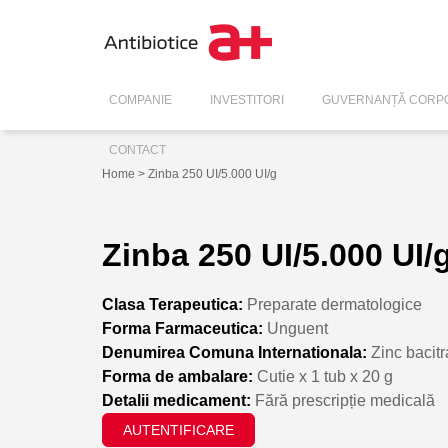
COMPANIE
INVESTITORI
GUVERNANȚĂ CORPO
CONTACT
Home
> Zinba 250 UI/5.000 UI/g
Zinba 250 UI/5.000 UI/
Clasa Terapeutica:
Preparate dermatologice
Forma Farmaceutica:
Unguent
Denumirea Comuna Internationala:
Zinc bacitr
Forma de ambalare:
Cutie x 1 tub x 20 g
Detalii medicament:
Fără prescripție medicală
AUTENTIFICARE