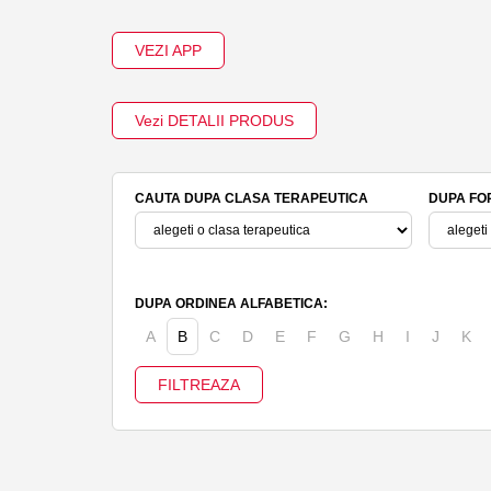
VEZI APP
Vezi DETALII PRODUS
CAUTA DUPA CLASA TERAPEUTICA
DUPA FO
DUPA ORDINEA ALFABETICA:
A
B
C
D
E
F
G
H
I
J
K