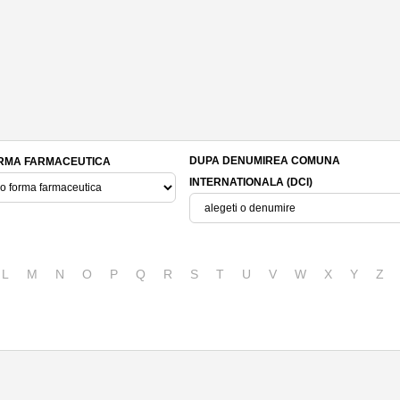
DUPA DENUMIREA COMUNA
RMA FARMACEUTICA
INTERNATIONALA (DCI)
L
M
N
O
P
Q
R
S
T
U
V
W
X
Y
Z