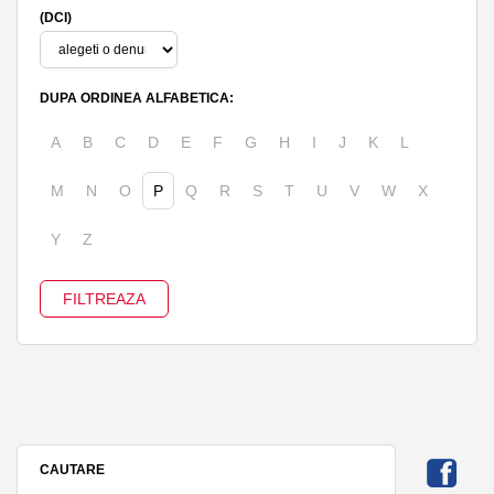
(DCI)
DUPA ORDINEA ALFABETICA:
A
B
C
D
E
F
G
H
I
J
K
L
M
N
O
P
Q
R
S
T
U
V
W
X
Y
Z
CAUTARE