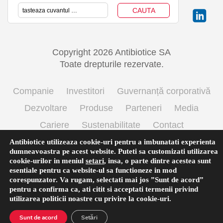
Copyright 2026 Antibiotice SA
Toate drepturile rezervate.
Companie
Investitori
Guvernanță corporativă
Dezvoltare
Produse
Parteneri
Media
Cariere
Sustenabilitate
Contact
Termeni si conditii de utilizare
Politica cookie
Antibiotice utilizeaza cookie-uri pentru a imbunatati experienta
dumneavoastra pe acest website. Puteti sa customizati utilizarea
Prelucrarea datelor cu caracter personal
cookie-urilor in meniul
setari
,
insa, o parte dintre acestea sunt
esentiale pentru ca website-ul sa functioneze in mod
corespunzator. Va rugam, selectati mai jos ”Sunt de acord”
pentru a confirma ca, ati citit si acceptati termenii privind
Română
utilizarea
politicii noastre
cu privire la cookie-uri.
Sunt de acord
Setări