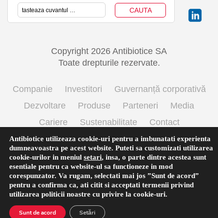
Copyright 2026 Antibiotice SA
Toate drepturile rezervate.
Companie
Investitori
Guvernanță corporativă
Dezvoltare
Produse
Parteneri
Media
Cariere
Sustenabilitate
Contact
Termeni si conditii de utilizare
Politica cookie
Antibiotice utilizeaza cookie-uri pentru a imbunatati experienta
dumneavoastra pe acest website. Puteti sa customizati utilizarea
Prelucrarea datelor cu caracter personal
cookie-urilor in meniul
setari
,
insa, o parte dintre acestea sunt
esentiale pentru ca website-ul sa functioneze in mod
corespunzator. Va rugam, selectati mai jos ”Sunt de acord”
pentru a confirma ca, ati citit si acceptati termenii privind
Română
utilizarea
politicii noastre
cu privire la cookie-uri.
Sunt de acord
Setări