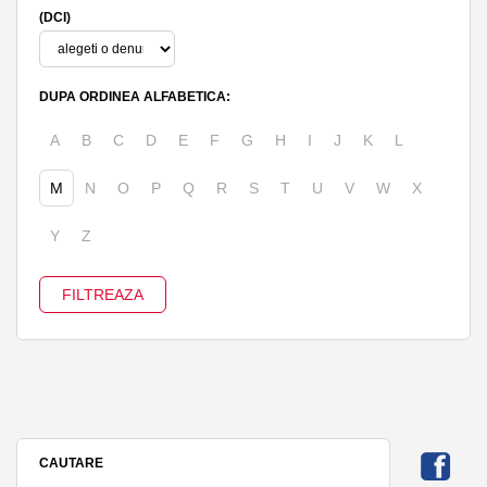
(DCI)
DUPA ORDINEA ALFABETICA:
A
B
C
D
E
F
G
H
I
J
K
L
M
N
O
P
Q
R
S
T
U
V
W
X
Y
Z
CAUTARE