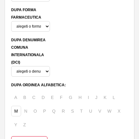
DUPA FORMA
FARMACEUTICA
DUPA DENUMIREA
COMUNA
INTERNATIONALA
(DCI)
DUPA ORDINEA ALFABETICA:
A
B
C
D
E
F
G
H
I
J
K
L
M
N
O
P
Q
R
S
T
U
V
W
X
Y
Z