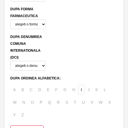
DUPA FORMA
FARMACEUTICA
DUPA DENUMIREA
COMUNA
INTERNATIONALA
(DCI)
DUPA ORDINEA ALFABETICA:
A
B
C
D
E
F
G
H
I
J
K
L
M
N
O
P
Q
R
S
T
U
V
W
X
Y
Z