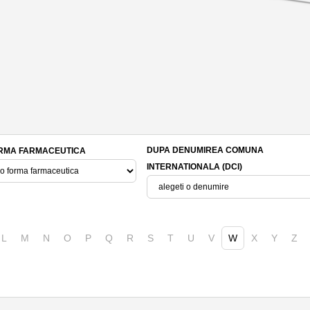
DUPA DENUMIREA COMUNA
RMA FARMACEUTICA
INTERNATIONALA (DCI)
L
M
N
O
P
Q
R
S
T
U
V
W
X
Y
Z