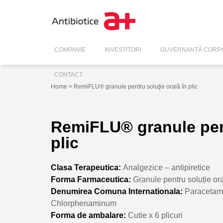
COMPANIE
INVESTITORI
GUVERNANȚĂ CORPO
CONTACT
Home
> RemiFLU® granule pentru soluţie orală în plic
RemiFLU® granule pent
plic
Clasa Terapeutica:
Analgezice – antipiretice
Forma Farmaceutica:
Granule pentru soluție ora
Denumirea Comuna Internationala:
Paracetam
Chlorphenaminum
Forma de ambalare:
Cutie x 6 plicuri