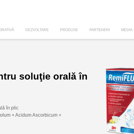
RATIVĂ
DEZVOLTARE
PRODUSE
PARTENERI
MEDIA
ru soluţie orală în
lă în plic
olum + Acidum Ascorbicum +