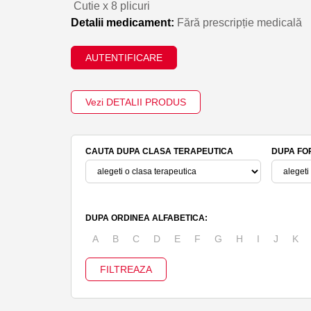
Cutie x 8 plicuri
Detalii medicament:
Fără prescripție medicală
AUTENTIFICARE
Vezi DETALII PRODUS
CAUTA DUPA CLASA TERAPEUTICA
DUPA FO
DUPA ORDINEA ALFABETICA:
A
B
C
D
E
F
G
H
I
J
K