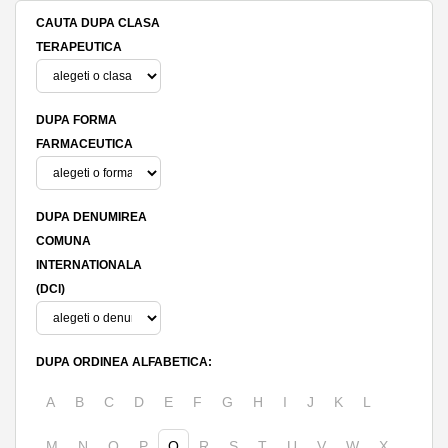
CAUTA DUPA CLASA
TERAPEUTICA
DUPA FORMA
FARMACEUTICA
DUPA DENUMIREA
COMUNA
INTERNATIONALA
(DCI)
DUPA ORDINEA ALFABETICA:
A
B
C
D
E
F
G
H
I
J
K
L
M
N
O
P
Q
R
S
T
U
V
W
X