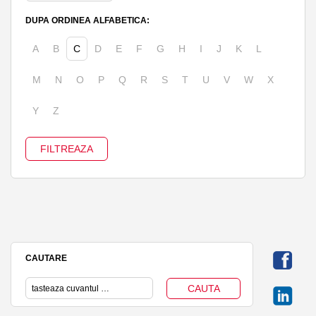
DUPA ORDINEA ALFABETICA:
A
B
C
D
E
F
G
H
I
J
K
L
M
N
O
P
Q
R
S
T
U
V
W
X
Y
Z
CAUTARE