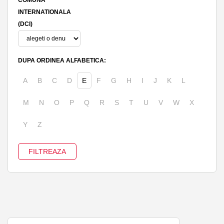
INTERNATIONALA
(DCI)
DUPA ORDINEA ALFABETICA:
A
B
C
D
E
F
G
H
I
J
K
L
M
N
O
P
Q
R
S
T
U
V
W
X
Y
Z