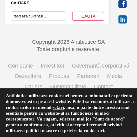
CAUTARE
Copyright 2026 Antibiotice SA
Toate drepturile rezervate.
Companie
Investitori
Guvernanță corporativă
Dezvoltare
Produse
Parteneri
Media
Cariere
Sustenabilitate
Contact
Antibiotice utilizeaza cookie-uri pentru a imbunatati experienta
Termeni si conditii de utilizare
Politica cookie
dumneavoastra pe acest website. Puteti sa customizati utilizarea
Prelucrarea datelor cu caracter personal
cookie-urilor in meniul
setari
,
insa, o parte dintre acestea sunt
esentiale pentru ca website-ul sa functioneze in mod
corespunzator. Va rugam, selectati mai jos ”Sunt de acord”
pentru a confirma ca, ati citit si acceptati termenii privind
English
(
Engleză
)
Română
utilizarea
politicii noastre
cu privire la cookie-uri.