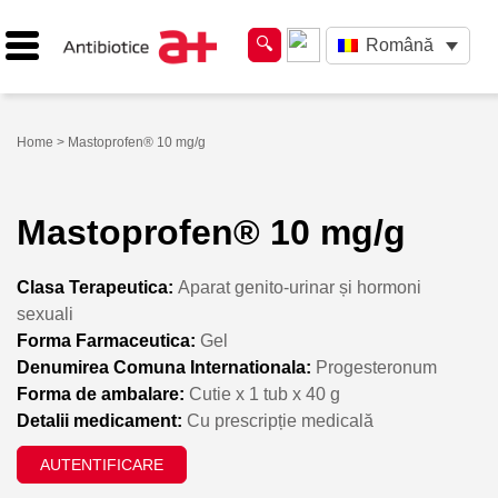
Română
Home
> Mastoprofen® 10 mg/g
Mastoprofen® 10 mg/g
Clasa Terapeutica:
Aparat genito-urinar și hormoni
sexuali
Forma Farmaceutica:
Gel
Denumirea Comuna Internationala:
Progesteronum
Forma de ambalare:
Cutie x 1 tub x 40 g
Detalii medicament:
Cu prescripție medicală
AUTENTIFICARE