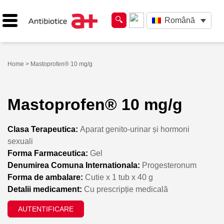
Română
Home
> Mastoprofen® 10 mg/g
Mastoprofen® 10 mg/g
Clasa Terapeutica:
Aparat genito-urinar și hormoni
sexuali
Forma Farmaceutica:
Gel
Denumirea Comuna Internationala:
Progesteronum
Forma de ambalare:
Cutie x 1 tub x 40 g
Detalii medicament:
Cu prescripție medicală
AUTENTIFICARE