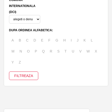
INTERNATIONALA
(DCI)
DUPA ORDINEA ALFABETICA:
A
B
C
D
E
F
G
H
I
J
K
L
M
N
O
P
Q
R
S
T
U
V
W
X
Y
Z