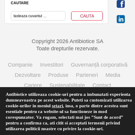
CAUTARE
Copyright 2026 Antibiotice SA
Toate drepturile rezervate.
Companie
Investitori
Guvernanță corporativă
Dezvoltare
Produse
Parteneri
Media
Cariere
Sustenabilitate
Contact
Antibiotice utilizeaza cookie-uri pentru a imbunatati experienta
Termeni si conditii de utilizare
Politica cookie
dumneavoastra pe acest website. Puteti sa customizati utilizarea
Prelucrarea datelor cu caracter personal
cookie-urilor in meniul
setari
,
insa, o parte dintre acestea sunt
esentiale pentru ca website-ul sa functioneze in mod
corespunzator. Va rugam, selectati mai jos ”Sunt de acord”
pentru a confirma ca, ati citit si acceptati termenii privind
English
(
Engleză
)
Română
utilizarea
politicii noastre
cu privire la cookie-uri.