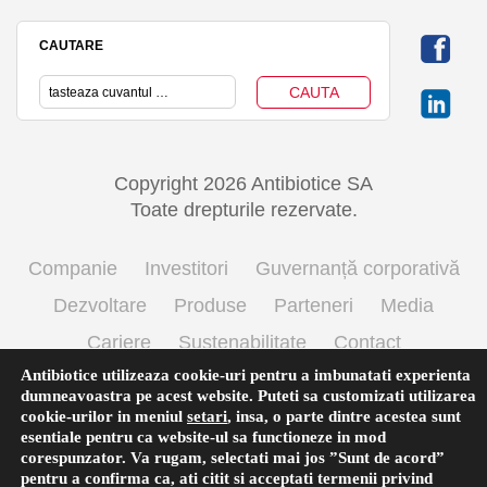
CAUTARE
Copyright 2026 Antibiotice SA
Toate drepturile rezervate.
Companie
Investitori
Guvernanță corporativă
Dezvoltare
Produse
Parteneri
Media
Cariere
Sustenabilitate
Contact
Antibiotice utilizeaza cookie-uri pentru a imbunatati experienta
Termeni si conditii de utilizare
Politica cookie
dumneavoastra pe acest website. Puteti sa customizati utilizarea
Prelucrarea datelor cu caracter personal
cookie-urilor in meniul
setari
,
insa, o parte dintre acestea sunt
esentiale pentru ca website-ul sa functioneze in mod
corespunzator. Va rugam, selectati mai jos ”Sunt de acord”
pentru a confirma ca, ati citit si acceptati termenii privind