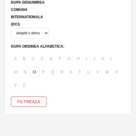
DUPA DENUMIREA
COMUNA
INTERNATIONALA
(DCI)
DUPA ORDINEA ALFABETICA:
A
B
C
D
E
F
G
H
I
J
K
L
M
N
O
P
Q
R
S
T
U
V
W
X
Y
Z