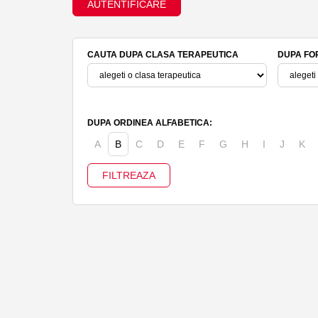
AUTENTIFICARE
CAUTA DUPA CLASA TERAPEUTICA
DUPA FO
DUPA ORDINEA ALFABETICA:
A
B
C
D
E
F
G
H
I
J
K