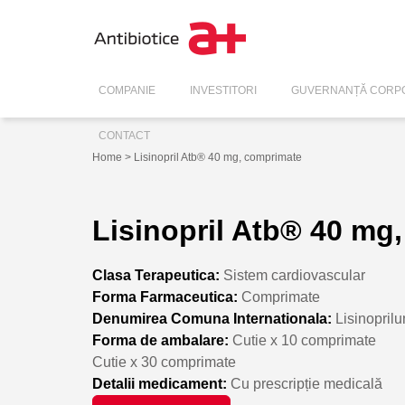
COMPANIE
INVESTITORI
GUVERNANȚĂ CORPO
CONTACT
Home
> Lisinopril Atb® 40 mg, comprimate
Lisinopril Atb® 40 mg
Clasa Terapeutica:
Sistem cardiovascular
Forma Farmaceutica:
Comprimate
Denumirea Comuna Internationala:
Lisinopril
Forma de ambalare:
Cutie x 10 comprimate
Cutie x 30 comprimate
Detalii medicament:
Cu prescripție medicală