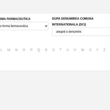
DUPA DENUMIREA COMUNA
RMA FARMACEUTICA
INTERNATIONALA (DCI)
L
M
N
O
P
Q
R
S
T
U
V
W
X
Y
Z