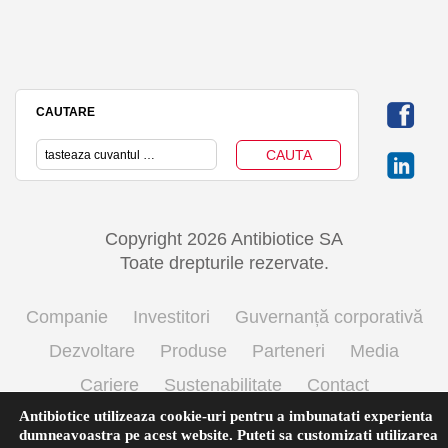
CAUTARE
Copyright 2026 Antibiotice SA
Toate drepturile rezervate.
Companie
Investitori
Guvernanță corporativă
Dezvoltare
Produse
Parteneri
Media
Cariere
Sustenabilitate
Contact
Antibiotice utilizeaza cookie-uri pentru a imbunatati experienta
Termeni si conditii de utilizare
Politica cookie
dumneavoastra pe acest website. Puteti sa customizati utilizarea