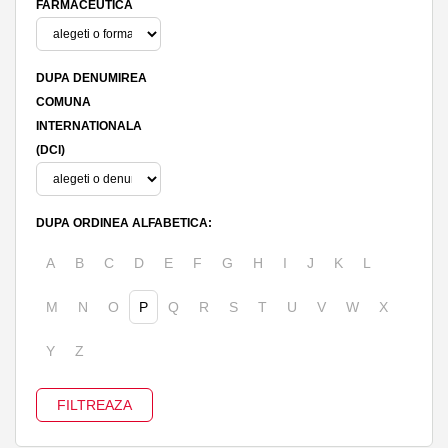
FARMACEUTICA
DUPA DENUMIREA
COMUNA
INTERNATIONALA
(DCI)
DUPA ORDINEA ALFABETICA:
A
B
C
D
E
F
G
H
I
J
K
L
M
N
O
P
Q
R
S
T
U
V
W
X
Y
Z