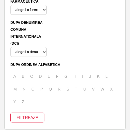
FARMACEUTICA
DUPA DENUMIREA
COMUNA
INTERNATIONALA
(DCI)
DUPA ORDINEA ALFABETICA:
A
B
C
D
E
F
G
H
I
J
K
L
M
N
O
P
Q
R
S
T
U
V
W
X
Y
Z