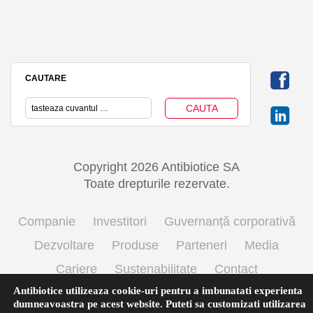
CAUTARE
Copyright 2026 Antibiotice SA
Toate drepturile rezervate.
Companie
Investitori
Guvernanță corporativă
Dezvoltare
Produse
Parteneri
Media
Cariere
Sustenabilitate
Contact
Antibiotice utilizeaza cookie-uri pentru a imbunatati experienta
Termeni si conditii de utilizare
Politica cookie
dumneavoastra pe acest website. Puteti sa customizati utilizarea