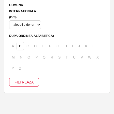
COMUNA
INTERNATIONALA
(DCI)
DUPA ORDINEA ALFABETICA:
A
B
C
D
E
F
G
H
I
J
K
L
M
N
O
P
Q
R
S
T
U
V
W
X
Y
Z