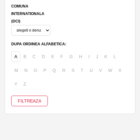
COMUNA
INTERNATIONALA
(DCI)
DUPA ORDINEA ALFABETICA:
A
B
C
D
E
F
G
H
I
J
K
L
M
N
O
P
Q
R
S
T
U
V
W
X
Y
Z