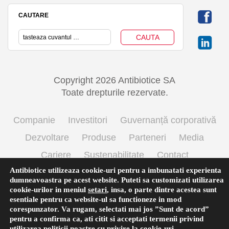
CAUTARE
Copyright 2026 Antibiotice SA
Toate drepturile rezervate.
Companie
Investitori
Guvernanță corporativă
Dezvoltare
Produse
Parteneri
Media
Cariere
Sustenabilitate
Contact
Antibiotice utilizeaza cookie-uri pentru a imbunatati experienta
Termeni si conditii de utilizare
Politica cookie
dumneavoastra pe acest website. Puteti sa customizati utilizarea
Prelucrarea datelor cu caracter personal
cookie-urilor in meniul
setari
,
insa, o parte dintre acestea sunt
esentiale pentru ca website-ul sa functioneze in mod
corespunzator. Va rugam, selectati mai jos ”Sunt de acord”
pentru a confirma ca, ati citit si acceptati termenii privind
English
(
Engleză
)
Română
utilizarea
politicii noastre
cu privire la cookie-uri.