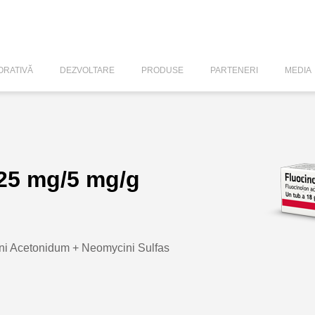
RATIVĂ
DEZVOLTARE
PRODUSE
PARTENERI
MEDIA
,25 mg/5 mg/g
ni Acetonidum + Neomycini Sulfas