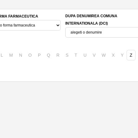
DUPA DENUMIREA COMUNA
RMA FARMACEUTICA
INTERNATIONALA (DCI)
L
M
N
O
P
Q
R
S
T
U
V
W
X
Y
Z