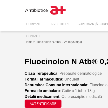
COMPANIE
INVESTITORI
GUVERNANȚĂ CORPO
CONTACT
Home
> Fluocinolon N Atb® 0,25 mg/5 mg/g
Fluocinolon N Atb® 0
Clasa Terapeutica:
Preparate dermatologice
Forma Farmaceutica:
Unguent
Denumirea Comuna Internationala:
Fluocinolo
Forma de ambalare:
Cutie x 1 tub x 18 g
Detalii medicament:
Cu prescripție medicală
AUTENTIFICARE