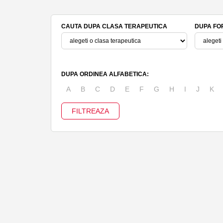
CAUTA DUPA CLASA TERAPEUTICA
DUPA FO
DUPA ORDINEA ALFABETICA:
A
B
C
D
E
F
G
H
I
J
K