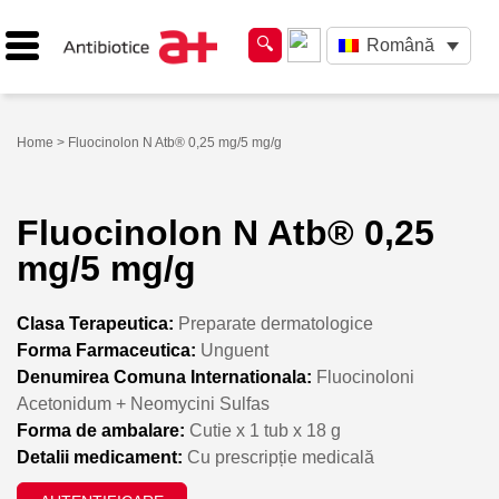
Română
Home
> Fluocinolon N Atb® 0,25 mg/5 mg/g
Fluocinolon N Atb® 0,25
mg/5 mg/g
Clasa Terapeutica:
Preparate dermatologice
Forma Farmaceutica:
Unguent
Denumirea Comuna Internationala:
Fluocinoloni
Acetonidum + Neomycini Sulfas
Forma de ambalare:
Cutie x 1 tub x 18 g
Detalii medicament:
Cu prescripție medicală