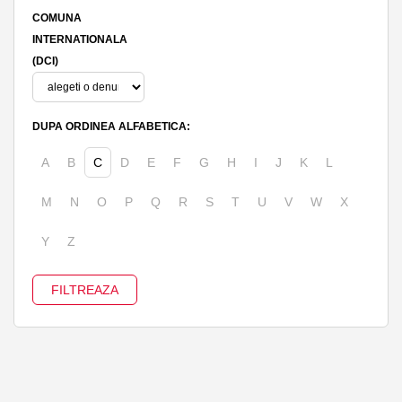
COMUNA
INTERNATIONALA
(DCI)
DUPA ORDINEA ALFABETICA:
A
B
C
D
E
F
G
H
I
J
K
L
M
N
O
P
Q
R
S
T
U
V
W
X
Y
Z