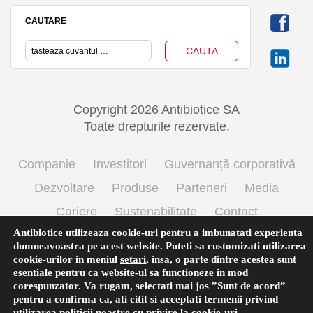
CAUTARE
Copyright 2026 Antibiotice SA
Toate drepturile rezervate.
Companie
Investitori
Guvernanță corporativă
Dezvoltare
Produse
Parteneri
Media
Cariere
Sustenabilitate
Contact
Antibiotice utilizeaza cookie-uri pentru a imbunatati experienta
Termeni si conditii de utilizare
Politica cookie
dumneavoastra pe acest website. Puteti sa customizati utilizarea
Prelucrarea datelor cu caracter personal
cookie-urilor in meniul
setari
,
insa, o parte dintre acestea sunt
esentiale pentru ca website-ul sa functioneze in mod
corespunzator. Va rugam, selectati mai jos ”Sunt de acord”
pentru a confirma ca, ati citit si acceptati termenii privind
English
(
Engleză
)
Română
utilizarea
politicii noastre
cu privire la cookie-uri.