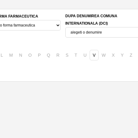
DUPA DENUMIREA COMUNA
RMA FARMACEUTICA
INTERNATIONALA (DCI)
L
M
N
O
P
Q
R
S
T
U
V
W
X
Y
Z