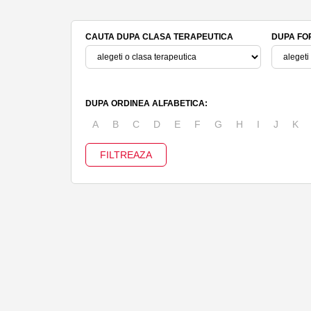
CAUTA DUPA CLASA TERAPEUTICA
DUPA FO
DUPA ORDINEA ALFABETICA:
A
B
C
D
E
F
G
H
I
J
K