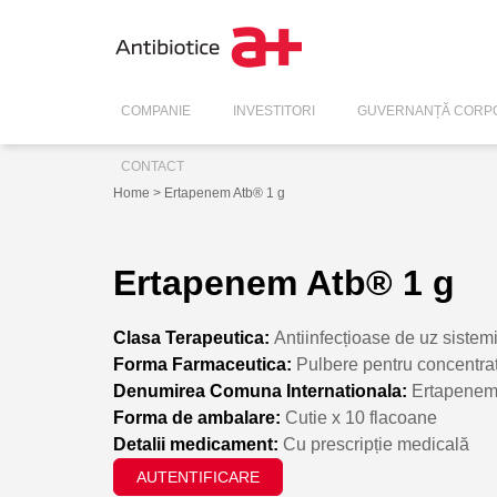
COMPANIE
INVESTITORI
GUVERNANȚĂ CORPO
CONTACT
Home
> Ertapenem Atb® 1 g
Ertapenem Atb® 1 g
Clasa Terapeutica:
Antiinfecțioase de uz sistem
Forma Farmaceutica:
Pulbere pentru concentrat 
Denumirea Comuna Internationala:
Ertapene
Forma de ambalare:
Cutie x 10 flacoane
Detalii medicament:
Cu prescripție medicală
AUTENTIFICARE