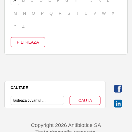
A
B
C
D
E
F
G
H
I
J
K
L
M
N
O
P
Q
R
S
T
U
V
W
X
Y
Z
CAUTARE
Copyright 2026 Antibiotice SA