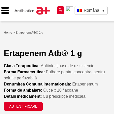
Română
Home
> Ertapenem Atb® 1 g
Ertapenem Atb® 1 g
Clasa Terapeutica:
Antiinfecțioase de uz sistemic
Forma Farmaceutica:
Pulbere pentru concentrat pentru
soluție perfuzabilă
Denumirea Comuna Internationala:
Ertapenemum
Forma de ambalare:
Cutie x 10 flacoane
Detalii medicament:
Cu prescripție medicală
AUTENTIFICARE