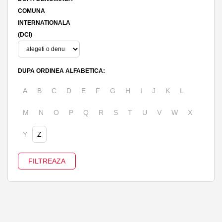
COMUNA
INTERNATIONALA
(DCI)
DUPA ORDINEA ALFABETICA:
A
B
C
D
E
F
G
H
I
J
K
L
M
N
O
P
Q
R
S
T
U
V
W
X
Y
Z