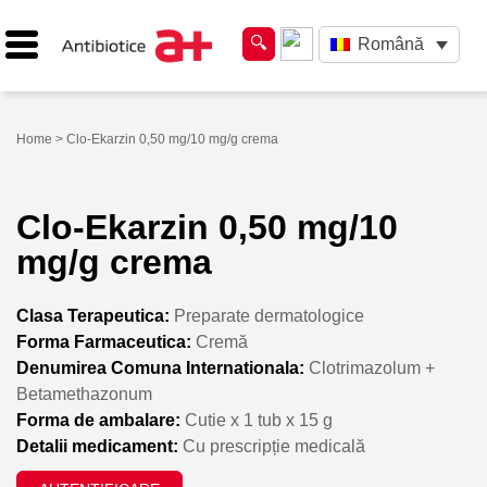
Română
Home
> Clo-Ekarzin 0,50 mg/10 mg/g crema
Clo-Ekarzin 0,50 mg/10
mg/g crema
Clasa Terapeutica:
Preparate dermatologice
Forma Farmaceutica:
Cremă
Denumirea Comuna Internationala:
Clotrimazolum +
Betamethazonum
Forma de ambalare:
Cutie x 1 tub x 15 g
Detalii medicament:
Cu prescripție medicală