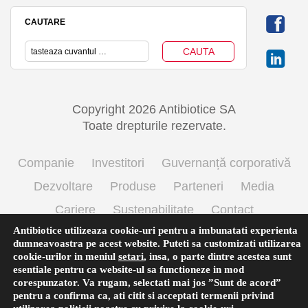
CAUTARE
Copyright 2026 Antibiotice SA
Toate drepturile rezervate.
Companie
Investitori
Guvernanță corporativă
Dezvoltare
Produse
Parteneri
Media
Cariere
Sustenabilitate
Contact
Antibiotice utilizeaza cookie-uri pentru a imbunatati experienta
Termeni si conditii de utilizare
Politica cookie
dumneavoastra pe acest website. Puteti sa customizati utilizarea
Prelucrarea datelor cu caracter personal
cookie-urilor in meniul
setari
,
insa, o parte dintre acestea sunt
esentiale pentru ca website-ul sa functioneze in mod
corespunzator. Va rugam, selectati mai jos ”Sunt de acord”
pentru a confirma ca, ati citit si acceptati termenii privind
English
(
Engleză
)
Română