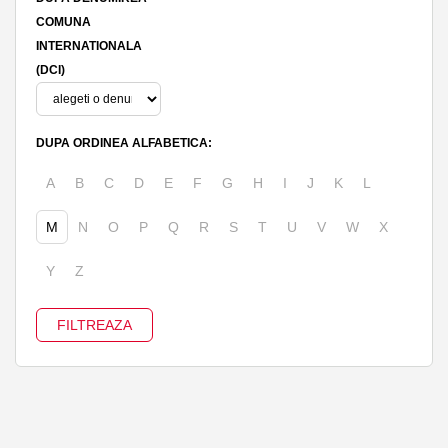
COMUNA
INTERNATIONALA
(DCI)
DUPA ORDINEA ALFABETICA:
A
B
C
D
E
F
G
H
I
J
K
L
M
N
O
P
Q
R
S
T
U
V
W
X
Y
Z