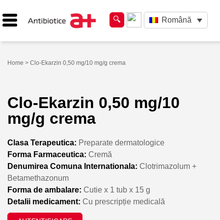
Română
Home
> Clo-Ekarzin 0,50 mg/10 mg/g crema
Clo-Ekarzin 0,50 mg/10
mg/g crema
Clasa Terapeutica:
Preparate dermatologice
Forma Farmaceutica:
Cremă
Denumirea Comuna Internationala:
Clotrimazolum +
Betamethazonum
Forma de ambalare:
Cutie x 1 tub x 15 g
Detalii medicament:
Cu prescripție medicală