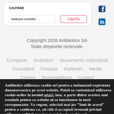
CAUTARE
Copyright 2026 Antibiotice SA
Toate drepturile rezervate.
Companie
Investitori
Guvernanță corporativă
Dezvoltare
Produse
Parteneri
Media
Cariere
Sustenabilitate
Contact
Antibiotice utilizeaza cookie-uri pentru a imbunatati experienta
Termeni si conditii de utilizare
Politica cookie
dumneavoastra pe acest website. Puteti sa customizati utilizarea
Prelucrarea datelor cu caracter personal
cookie-urilor in meniul
setari
,
insa, o parte dintre acestea sunt
esentiale pentru ca website-ul sa functioneze in mod
corespunzator. Va rugam, selectati mai jos ”Sunt de acord”
pentru a confirma ca, ati citit si acceptati termenii privind
English
(
Engleză
)
Română