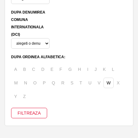
DUPA DENUMIREA
COMUNA
INTERNATIONALA
(DCI)
DUPA ORDINEA ALFABETICA:
A
B
C
D
E
F
G
H
I
J
K
L
M
N
O
P
Q
R
S
T
U
V
W
X
Y
Z