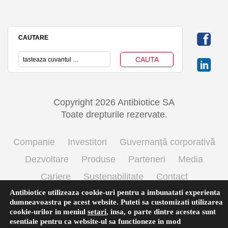
CAUTARE
Copyright 2026 Antibiotice SA
Toate drepturile rezervate.
Companie
Investitori
Guvernanță corporativă
Dezvoltare
Produse
Parteneri
Media
Cariere
Sustenabilitate
Contact
Antibiotice utilizeaza cookie-uri pentru a imbunatati experienta
Termeni si conditii de utilizare
Politica cookie
dumneavoastra pe acest website. Puteti sa customizati utilizarea
Prelucrarea datelor cu caracter personal
cookie-urilor in meniul
setari
,
insa, o parte dintre acestea sunt
esentiale pentru ca website-ul sa functioneze in mod