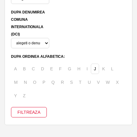
DUPA DENUMIREA
COMUNA
INTERNATIONALA
(DCI)
DUPA ORDINEA ALFABETICA:
A
B
C
D
E
F
G
H
I
J
K
L
M
N
O
P
Q
R
S
T
U
V
W
X
Y
Z