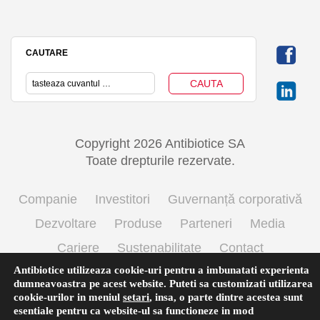
CAUTARE
Copyright 2026 Antibiotice SA
Toate drepturile rezervate.
Companie
Investitori
Guvernanță corporativă
Dezvoltare
Produse
Parteneri
Media
Cariere
Sustenabilitate
Contact
Antibiotice utilizeaza cookie-uri pentru a imbunatati experienta
Termeni si conditii de utilizare
Politica cookie
dumneavoastra pe acest website. Puteti sa customizati utilizarea
Prelucrarea datelor cu caracter personal
cookie-urilor in meniul
setari
,
insa, o parte dintre acestea sunt
esentiale pentru ca website-ul sa functioneze in mod