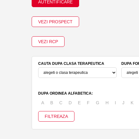
AUTENTIFICARE
VEZI PROSPECT
VEZI RCP
CAUTA DUPA CLASA TERAPEUTICA
DUPA FO
DUPA ORDINEA ALFABETICA:
A
B
C
D
E
F
G
H
I
J
K