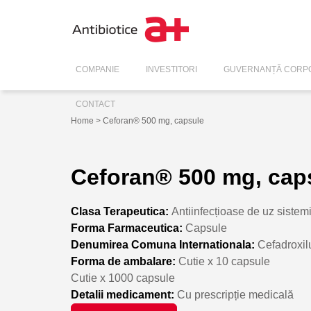
COMPANIE
INVESTITORI
GUVERNANȚĂ CORPO
CONTACT
Home
> Ceforan® 500 mg, capsule
Ceforan® 500 mg, cap
Clasa Terapeutica:
Antiinfecțioase de uz sistem
Forma Farmaceutica:
Capsule
Denumirea Comuna Internationala:
Cefadroxi
Forma de ambalare:
Cutie x 10 capsule
Cutie x 1000 capsule
Detalii medicament:
Cu prescripție medicală