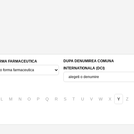
DUPA DENUMIREA COMUNA
RMA FARMACEUTICA
INTERNATIONALA (DCI)
L
M
N
O
P
Q
R
S
T
U
V
W
X
Y
Z