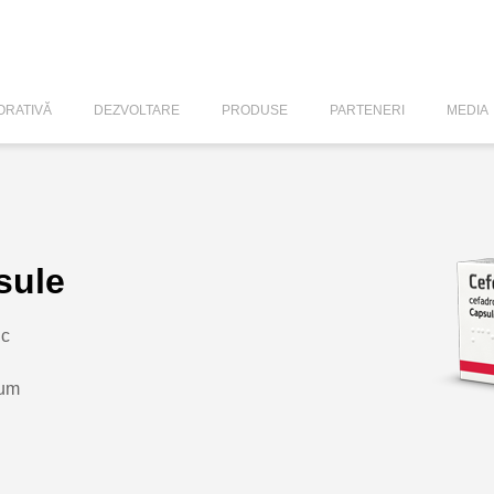
RATIVĂ
DEZVOLTARE
PRODUSE
PARTENERI
MEDIA
sule
ic
lum