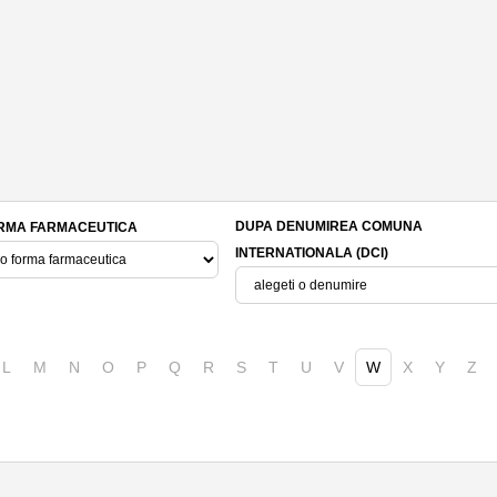
DUPA DENUMIREA COMUNA
RMA FARMACEUTICA
INTERNATIONALA (DCI)
L
M
N
O
P
Q
R
S
T
U
V
W
X
Y
Z