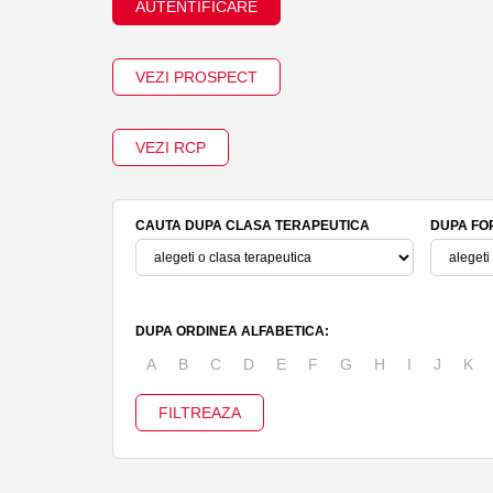
AUTENTIFICARE
VEZI PROSPECT
VEZI RCP
CAUTA DUPA CLASA TERAPEUTICA
DUPA FO
DUPA ORDINEA ALFABETICA:
A
B
C
D
E
F
G
H
I
J
K