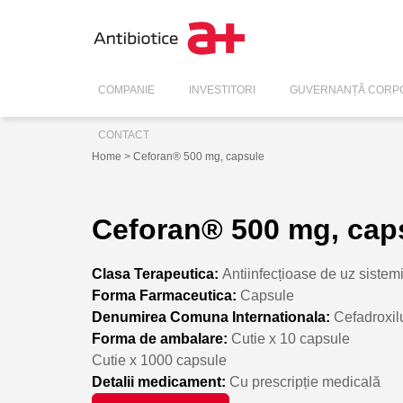
COMPANIE
INVESTITORI
GUVERNANȚĂ CORPO
CONTACT
Home
> Ceforan® 500 mg, capsule
Ceforan® 500 mg, cap
Clasa Terapeutica:
Antiinfecțioase de uz sistem
Forma Farmaceutica:
Capsule
Denumirea Comuna Internationala:
Cefadroxi
Forma de ambalare:
Cutie x 10 capsule
Cutie x 1000 capsule
Detalii medicament:
Cu prescripție medicală