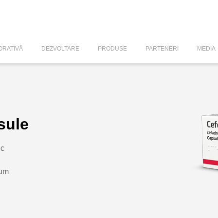
RATIVĂ
DEZVOLTARE
PRODUSE
PARTENERI
MEDIA
sule
ic
lum