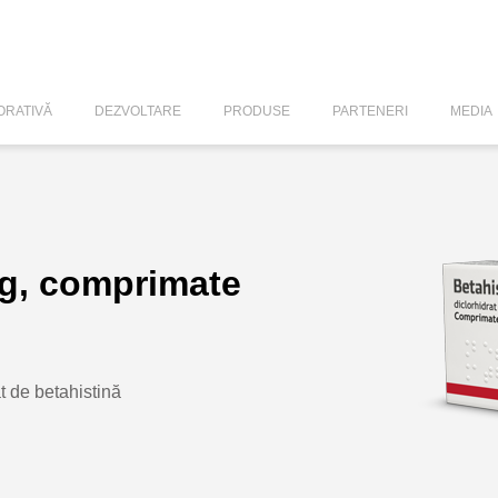
RATIVĂ
DEZVOLTARE
PRODUSE
PARTENERI
MEDIA
mg, comprimate
t de betahistină