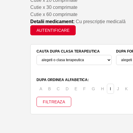
Cutie x 20 comprimate
Cutie x 30 comprimate
Cutie x 60 comprimate
Detalii medicament:
Cu prescripție medicală
AUTENTIFICARE
CAUTA DUPA CLASA TERAPEUTICA
DUPA FO
DUPA ORDINEA ALFABETICA:
A
B
C
D
E
F
G
H
I
J
K