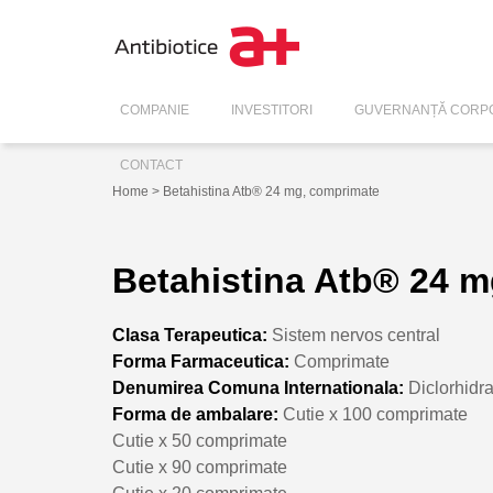
COMPANIE
INVESTITORI
GUVERNANȚĂ CORPO
CONTACT
Home
> Betahistina Atb® 24 mg, comprimate
Betahistina Atb® 24 
Clasa Terapeutica:
Sistem nervos central
Forma Farmaceutica:
Comprimate
Denumirea Comuna Internationala:
Diclorhidra
Forma de ambalare:
Cutie x 100 comprimate
Cutie x 50 comprimate
Cutie x 90 comprimate