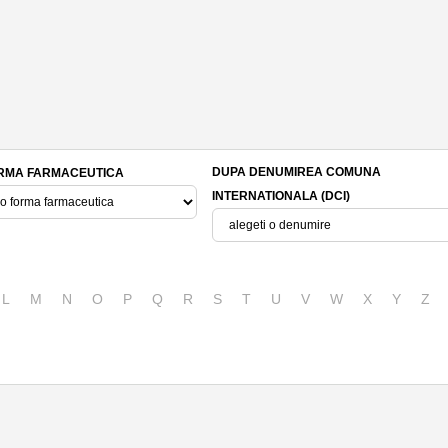
DUPA DENUMIREA COMUNA
RMA FARMACEUTICA
INTERNATIONALA (DCI)
L
M
N
O
P
Q
R
S
T
U
V
W
X
Y
Z