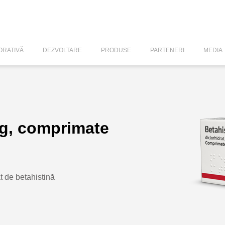
RATIVĂ
DEZVOLTARE
PRODUSE
PARTENERI
MEDIA
mg, comprimate
t de betahistină