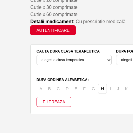
Cutie x 20 comprimate
Cutie x 30 comprimate
Cutie x 60 comprimate
Detalii medicament:
Cu prescripție medicală
AUTENTIFICARE
CAUTA DUPA CLASA TERAPEUTICA
DUPA FO
DUPA ORDINEA ALFABETICA:
A
B
C
D
E
F
G
H
I
J
K