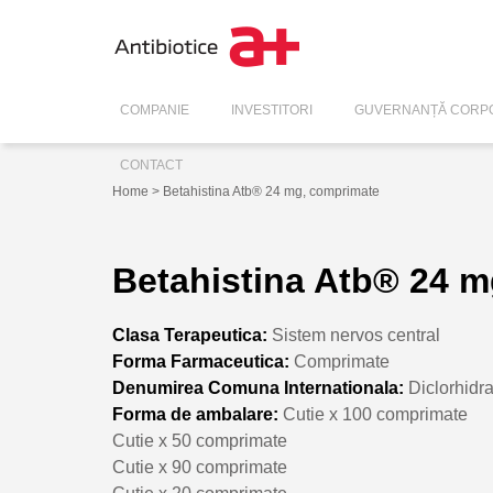
COMPANIE
INVESTITORI
GUVERNANȚĂ CORPO
CONTACT
Home
> Betahistina Atb® 24 mg, comprimate
Betahistina Atb® 24 
Clasa Terapeutica:
Sistem nervos central
Forma Farmaceutica:
Comprimate
Denumirea Comuna Internationala:
Diclorhidra
Forma de ambalare:
Cutie x 100 comprimate
Cutie x 50 comprimate
Cutie x 90 comprimate