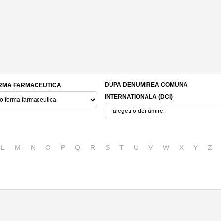
DUPA DENUMIREA COMUNA
RMA FARMACEUTICA
INTERNATIONALA (DCI)
L
M
N
O
P
Q
R
S
T
U
V
W
X
Y
Z