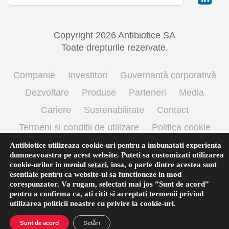
Copyright 2026 Antibiotice SA
Toate drepturile rezervate.
Companie
Investitori
Guvernanță corporativă
Dezvoltare
Produse
Parteneri
Media
Cariere
Sustenabilitate
Contact
Termeni si conditii de utilizare
Politica cookie
Prelucrarea datelor cu caracter personal
Antibiotice utilizeaza cookie-uri pentru a imbunatati experienta
dumneavoastra pe acest website. Puteti sa customizati utilizarea
cookie-urilor in meniul
setari
,
insa, o parte dintre acestea sunt
esentiale pentru ca website-ul sa functioneze in mod
English
(
Engleză
)
Română
corespunzator. Va rugam, selectati mai jos ”Sunt de acord”
pentru a confirma ca, ati citit si acceptati termenii privind
utilizarea
politicii noastre
cu privire la cookie-uri.
Sunt de acord
Setări