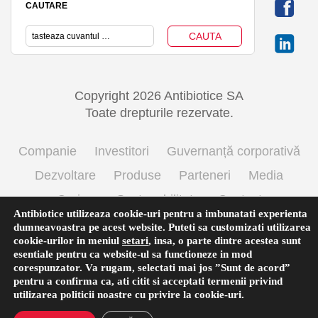
CAUTARE
Copyright 2026 Antibiotice SA
Toate drepturile rezervate.
Companie
Investitori
Guvernanță corporativă
Dezvoltare
Produse
Parteneri
Media
Cariere
Sustenabilitate
Contact
Antibiotice utilizeaza cookie-uri pentru a imbunatati experienta
Termeni si conditii de utilizare
Politica cookie
dumneavoastra pe acest website. Puteti sa customizati utilizarea
cookie-urilor in meniul
setari
,
insa, o parte dintre acestea sunt
Prelucrarea datelor cu caracter personal
esentiale pentru ca website-ul sa functioneze in mod
corespunzator. Va rugam, selectati mai jos ”Sunt de acord”
pentru a confirma ca, ati citit si acceptati termenii privind
utilizarea
politicii noastre
cu privire la cookie-uri.
Română