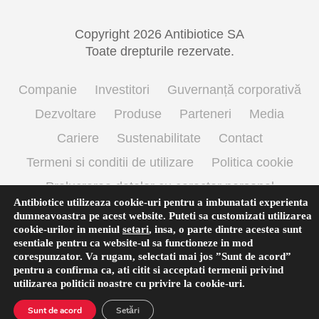
Copyright 2026 Antibiotice SA
Toate drepturile rezervate.
Companie
Investitori
Guvernanță corporativă
Dezvoltare
Produse
Parteneri
Media
Cariere
Sustenabilitate
Contact
Termeni si conditii de utilizare
Politica cookie
Prelucrarea datelor cu caracter personal
Antibiotice utilizeaza cookie-uri pentru a imbunatati experienta
dumneavoastra pe acest website. Puteti sa customizati utilizarea
cookie-urilor in meniul
setari
,
insa, o parte dintre acestea sunt
English
(
Engleză
)
Română
esentiale pentru ca website-ul sa functioneze in mod
corespunzator. Va rugam, selectati mai jos ”Sunt de acord”
pentru a confirma ca, ati citit si acceptati termenii privind
utilizarea
politicii noastre
cu privire la cookie-uri.
Sunt de acord
Setări