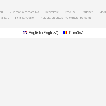
ori
Guvernanță corporativă
Dezvoltare
Produse
Parteneri
Medi
tilizare
Politica cookie
Prelucrarea datelor cu caracter personal
English
(
Engleză
)
Română