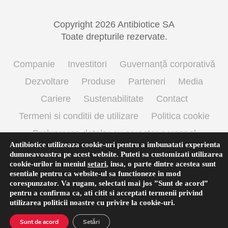
Copyright 2026 Antibiotice SA
Toate drepturile rezervate.
Companie
Investitori
Guvernanță corporativă
Dezvoltare
Produse
Parteneri
Media
Cariere
Sustenabilitate
Contact
Termeni si conditii de utilizare
Politica cookie
Prelucrarea datelor cu caracter personal
Antibiotice utilizeaza cookie-uri pentru a imbunatati experienta
dumneavoastra pe acest website. Puteti sa customizati utilizarea
cookie-urilor in meniul
setari
,
insa, o parte dintre acestea sunt
English
(
Engleză
)
Română
esentiale pentru ca website-ul sa functioneze in mod
corespunzator. Va rugam, selectati mai jos ”Sunt de acord”
pentru a confirma ca, ati citit si acceptati termenii privind
utilizarea
politicii noastre
cu privire la cookie-uri.
Sunt de acord
Setări