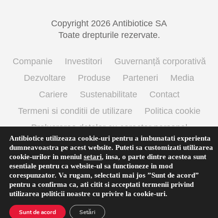
Copyright 2026 Antibiotice SA
Toate drepturile rezervate.
Companie
Investitori
Guvernanță corporativă
Dezvoltare
Produse
Parteneri
Media
Cariere
Sustenabilitate
Contact
Termeni si conditii de utilizare
Politica cookie
Prelucrarea datelor cu caracter personal
Antibiotice utilizeaza cookie-uri pentru a imbunatati experienta
dumneavoastra pe acest website. Puteti sa customizati utilizarea
cookie-urilor in meniul
setari
,
insa, o parte dintre acestea sunt
English
(
Engleză
)
Română
esentiale pentru ca website-ul sa functioneze in mod
corespunzator. Va rugam, selectati mai jos ”Sunt de acord”
pentru a confirma ca, ati citit si acceptati termenii privind
utilizarea
politicii noastre
cu privire la cookie-uri.
Sunt de acord
Setări