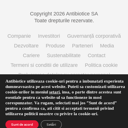
Copyright 2026 Antibiotice SA
Toate drepturile rezervate.
Companie
Investitori
Guvernanță corporativă
Dezvoltare
Produse
Parteneri
Media
Cariere
Sustenabilitate
Contact
Termeni si conditii de utilizare
Politica cookie
Prelucrarea datelor cu caracter personal
Antibiotice utilizeaza cookie-uri pentru a imbunatati experienta
dumneavoastra pe acest website. Puteti sa customizati utilizarea
cookie-urilor in meniul
setari
,
insa, o parte dintre acestea sunt
English
(
Engleză
)
Română
esentiale pentru ca website-ul sa functioneze in mod
corespunzator. Va rugam, selectati mai jos ”Sunt de acord”
pentru a confirma ca, ati citit si acceptati termenii privind
utilizarea
politicii noastre
cu privire la cookie-uri.
Sunt de acord
Setări