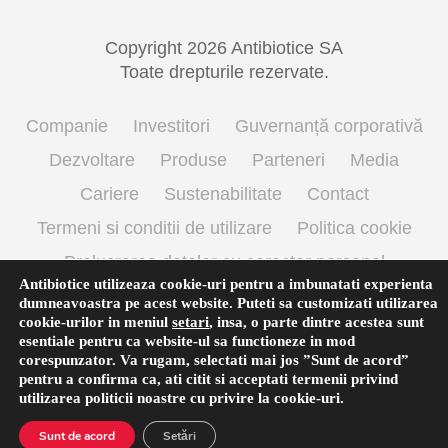
Copyright 2026 Antibiotice SA
Toate drepturile rezervate.
Companie
Investitori
Guvernanță corporativă
Dezvoltare
Produse
Parteneri
Media
Cariere
Sustenabilitate
Contact
Termeni si conditii de utilizare
Politica cookie
Prelucrarea datelor cu caracter personal
Antibiotice utilizeaza cookie-uri pentru a imbunatati experienta
dumneavoastra pe acest website. Puteti sa customizati utilizarea
cookie-urilor in meniul
setari
,
insa, o parte dintre acestea sunt
English
(
Engleză
)
Română
esentiale pentru ca website-ul sa functioneze in mod
corespunzator. Va rugam, selectati mai jos ”Sunt de acord”
pentru a confirma ca, ati citit si acceptati termenii privind
utilizarea
politicii noastre
cu privire la cookie-uri.
Sunt de acord
Setări