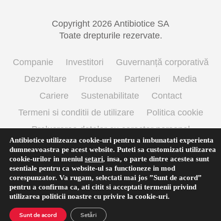
Copyright 2026 Antibiotice SA
Toate drepturile rezervate.
Companie
Investitori
Guvernanță corporativă
Dezvoltare
Produse
Parteneri
Media
Cariere
Sustenabilitate
Contact
Termeni si conditii de utilizare
Politica cookie
Prelucrarea datelor cu caracter personal
Antibiotice utilizeaza cookie-uri pentru a imbunatati experienta
dumneavoastra pe acest website. Puteti sa customizati utilizarea
cookie-urilor in meniul
setari
,
insa, o parte dintre acestea sunt
English
(
Engleză
)
Română
esentiale pentru ca website-ul sa functioneze in mod
corespunzator. Va rugam, selectati mai jos ”Sunt de acord”
pentru a confirma ca, ati citit si acceptati termenii privind
utilizarea
politicii noastre
cu privire la cookie-uri.
Sunt de acord
Setări