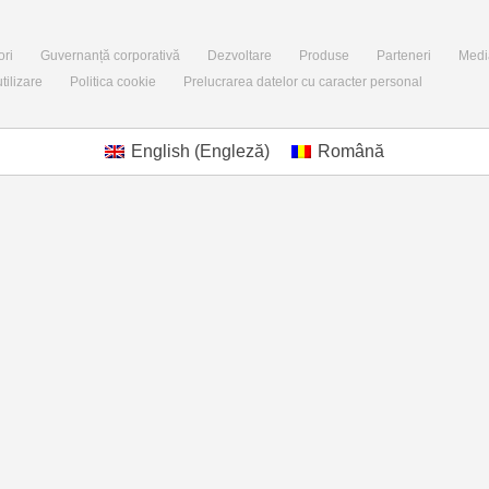
ori
Guvernanță corporativă
Dezvoltare
Produse
Parteneri
Medi
tilizare
Politica cookie
Prelucrarea datelor cu caracter personal
English
(
Engleză
)
Română