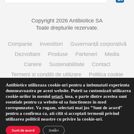
Copyright 2026 Antibiotice SA
Toate drepturile rezervate.
Companie
Investitori
Guvernanță corporativă
Dezvoltare
Produse
Parteneri
Media
Cariere
Sustenabilitate
Contact
Termeni si conditii de utilizare
Politica cookie
Prelucrarea datelor cu caracter personal
Antibiotice utilizeaza cookie-uri pentru a imbunatati experienta
dumneavoastra pe acest website. Puteti sa customizati utilizarea
cookie-urilor in meniul
setari
,
insa, o parte dintre acestea sunt
esentiale pentru ca website-ul sa functioneze in mod
English
(
Engleză
)
Română
corespunzator. Va rugam, selectati mai jos ”Sunt de acord”
pentru a confirma ca, ati citit si acceptati termenii privind
utilizarea
politicii noastre
cu privire la cookie-uri.
Sunt de acord
Setări