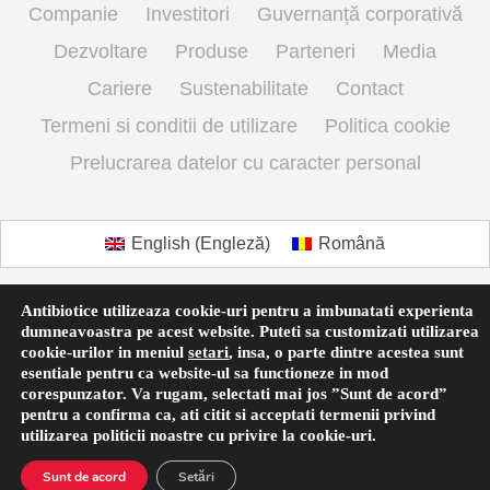
Companie
Investitori
Guvernanță corporativă
Dezvoltare
Produse
Parteneri
Media
Cariere
Sustenabilitate
Contact
Termeni si conditii de utilizare
Politica cookie
Prelucrarea datelor cu caracter personal
English
(
Engleză
)
Română
Antibiotice utilizeaza cookie-uri pentru a imbunatati experienta
dumneavoastra pe acest website. Puteti sa customizati utilizarea
cookie-urilor in meniul
setari
,
insa, o parte dintre acestea sunt
esentiale pentru ca website-ul sa functioneze in mod
corespunzator. Va rugam, selectati mai jos ”Sunt de acord”
pentru a confirma ca, ati citit si acceptati termenii privind
utilizarea
politicii noastre
cu privire la cookie-uri.
Sunt de acord
Setări