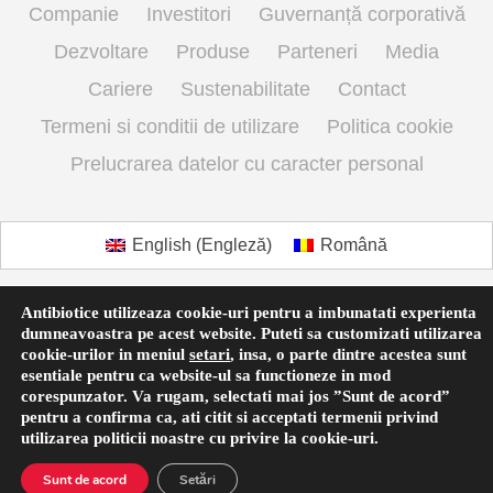
Companie
Investitori
Guvernanță corporativă
Dezvoltare
Produse
Parteneri
Media
Cariere
Sustenabilitate
Contact
Termeni si conditii de utilizare
Politica cookie
Prelucrarea datelor cu caracter personal
English
(
Engleză
)
Română
Antibiotice utilizeaza cookie-uri pentru a imbunatati experienta
dumneavoastra pe acest website. Puteti sa customizati utilizarea
cookie-urilor in meniul
setari
,
insa, o parte dintre acestea sunt
esentiale pentru ca website-ul sa functioneze in mod
corespunzator. Va rugam, selectati mai jos ”Sunt de acord”
pentru a confirma ca, ati citit si acceptati termenii privind
utilizarea
politicii noastre
cu privire la cookie-uri.
Sunt de acord
Setări