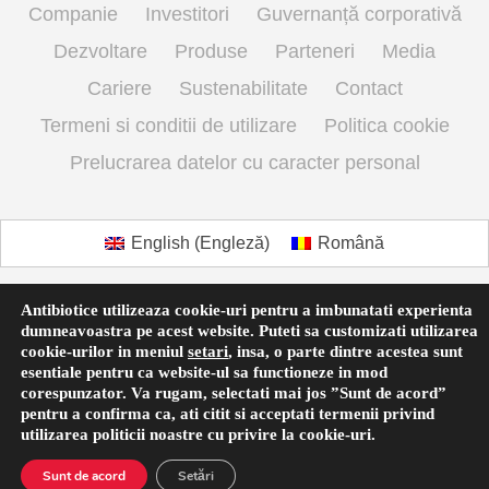
Companie
Investitori
Guvernanță corporativă
Dezvoltare
Produse
Parteneri
Media
Cariere
Sustenabilitate
Contact
Termeni si conditii de utilizare
Politica cookie
Prelucrarea datelor cu caracter personal
English
(
Engleză
)
Română
Antibiotice utilizeaza cookie-uri pentru a imbunatati experienta
dumneavoastra pe acest website. Puteti sa customizati utilizarea
cookie-urilor in meniul
setari
,
insa, o parte dintre acestea sunt
esentiale pentru ca website-ul sa functioneze in mod
corespunzator. Va rugam, selectati mai jos ”Sunt de acord”
pentru a confirma ca, ati citit si acceptati termenii privind
utilizarea
politicii noastre
cu privire la cookie-uri.
Sunt de acord
Setări