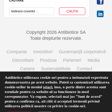
CAUTARE
Copyright 2026 Antibiotice SA
Toate drepturile rezervate.
Companie
Investitori
Guvernanță corporativă
Dezvoltare
Produse
Parteneri
Media
Cariere
Sustenabilitate
Contact
Termeni si conditii de utilizare
Politica cookie
Antibiotice utilizeaza cookie-uri pentru a imbunatati experienta
dumneavoastra pe acest website. Puteti sa customizati utilizarea
Prelucrarea datelor cu caracter personal
cookie-urilor in meniul
setari
,
insa, o parte dintre acestea sunt
esentiale pentru ca website-ul sa functioneze in mod
corespunzator. Va rugam, selectati mai jos ”Sunt de acord”
pentru a confirma ca, ati citit si acceptati termenii privind
English
(
Engleză
)
Română
utilizarea
politicii noastre
cu privire la cookie-uri.