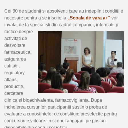
Cei 30 de studenti si absolventi care au indeplinit conditiile
necesare pentru a se inscrie la
„Scoala de vara a+”
vor
invata, de la specialisti din cadrul companiei, informatii p
ractice despre
activitati de
dezvoltare
farmaceutica,
asigurarea
calitatii,
regulatory
affairs,
productie,
cercetare
clinica si bioechivalenta, farmacovigilenta. Dupa
incheierea cursurilor, participantii sustin o proba de
evaluare a cunostintelor ce constituie preselectie pentru
concursurile viitoare, in scopul angajarii pe posturi
disponibile din cadrul societatii.