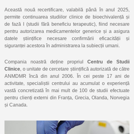
Această nouă recertificare, valabilă până în anul 2025,
permite continuarea studiilor clinice de bioechivalență și
de fază I (studii fără beneficiu terapeutic), fiind necesare
pentru autorizarea medicamentelor generice și a asigura
datele științifice necesare confirmării eficacității și
siguranței acestora în administrarea la subiecții umani.
Compania noastră deține propriul
Centru de Studii
Clinice
, o unitate de cercetare științifică autorizată de către
ANMDMR încă din anul 2006. În cei peste 17 ani de
activitate, specialiștii centrului au acumulat o experiență
vastă concretizată în mai mult de 100 de studii efectuate
pentru clienți externi din Franța, Grecia, Olanda, Norvegia
și Canada.