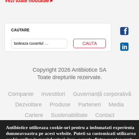
Vezi toate noutatile ▸
CAUTARE
Copyright 2026 Antibiotice SA
Toate drepturile rezervate.
Companie
Investitori
Guvernanță corporativă
Dezvoltare
Produse
Parteneri
Media
Cariere
Sustenabilitate
Contact
Termeni si conditii de utilizare
Politica cookie
Antibiotice utilizeaza cookie-uri pentru a imbunatati experienta
dumneavoastra pe acest website. Puteti sa customizati utilizarea
Prelucrarea datelor cu caracter personal