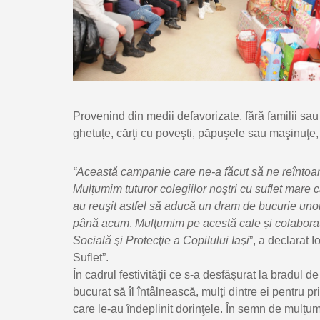
Provenind din medii defavorizate, fără familii sau 
ghetuțe, cărţi cu poveşti, păpuşele sau maşinuţe, b
“
Această campanie care ne-a făcut să ne reîntoarc
Mulțum
im tuturor
colegiilor
noştri cu sufl
et ma
re 
au reuşit astfel să aducă un dram de bucurie uno
până acum
.
Mulţum
im pe acestă cale și colabora
Socială şi Protecţie a Copilu
lui Iaşi
”, a declarat 
Suflet”.
În cadrul festivităţii ce s-a desfăşurat la bradul 
bucurat să îl întâlnească, mulți dintre ei pentru p
care le-au îndeplinit dorinţele. În semn de mulțu