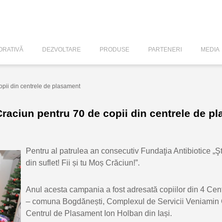
RATIVĂ
DEZVOLTARE
PRODUSE
PARTENERI
MEDIA
copii din centrele de plasament
Craciun pentru 70 de copii din centrele de p
P
entru al patrulea an consecutiv Fundaţia Antibiotice „Şt
din suflet! Fii și tu Moș Crăciun!”.
Anul acesta campania a fost adresată copiilor din 4 Ce
– comuna Bogdănești, Complexul de Servicii Veniamin 
Centrul de Plasament Ion Holban din Iași.