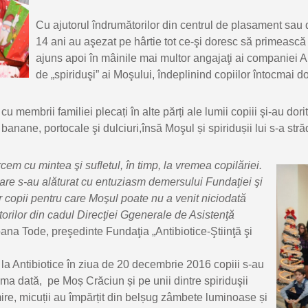
Cu ajutorul îndrumătorilor din centrul de plasament sau de
14 ani au aşezat pe hârtie tot ce-şi doresc să primească
ajuns apoi în mâinile mai multor angajaţi ai companiei A
de „spiriduşi” ai Moşului, îndeplinind copiilor întocmai do
cu membrii familiei plecați în alte părți ale lumii copiii şi-au dor
anane, portocale şi dulciuri,însă Moşul și spiridușii lui s-a străd
em cu mintea şi sufletul, în timp, la
vremea copilăriei.
care s-au alăturat cu entuziasm
demersului Fundaţiei şi
r copii pentru care Mo
şul poate nu a venit niciodată
torilor din cadul Direcţiei Ggenerale de Asistenţă
Ioana Tode, preşedinte Fundaţia „Antibiotice-Ştiinţă şi
de la Antibiotice în ziua de 20 decembrie 2016 copiii s-au
rima dată, pe Moș Crăciun și pe unii dintre spiriduşii
mire, micuții au împărțit din belșug zâmbete luminoase și