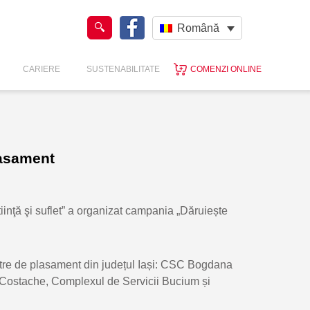
Română
CARIERE
SUSTENABILITATE
COMENZI ONLINE
lasament
iinţă şi suflet” a organizat campania „Dăruiește
ntre de plasament din județul Iași: CSC Bogdana
Costache, Complexul de Servicii Bucium și