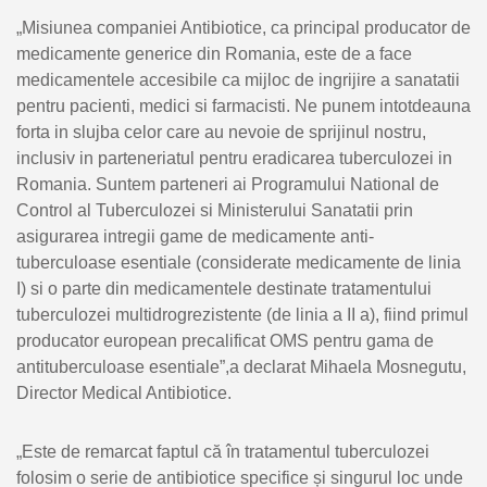
„Misiunea companiei Antibiotice, ca principal producator de
medicamente generice din Romania, este de a face
medicamentele accesibile ca mijloc de ingrijire a sanatatii
pentru pacienti, medici si farmacisti. Ne punem intotdeauna
forta in slujba celor care au nevoie de sprijinul nostru,
inclusiv in parteneriatul pentru eradicarea tuberculozei in
Romania. Suntem parteneri ai Programului National de
Control al Tuberculozei si Ministerului Sanatatii prin
asigurarea intregii game de medicamente anti-
tuberculoase esentiale (considerate medicamente de linia
I) si o parte din medicamentele destinate tratamentului
tuberculozei multidrogrezistente (de linia a II a), fiind primul
producator european precalificat OMS pentru gama de
antituberculoase esentiale”,a declarat Mihaela Mosnegutu,
Director Medical Antibiotice.
„Este de remarcat faptul că în tratamentul tuberculozei
folosim o serie de antibiotice specifice și singurul loc unde