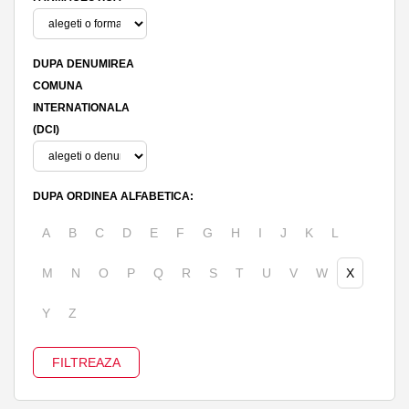
DUPA DENUMIREA
COMUNA
INTERNATIONALA
(DCI)
DUPA ORDINEA ALFABETICA:
A
B
C
D
E
F
G
H
I
J
K
L
M
N
O
P
Q
R
S
T
U
V
W
X
Y
Z