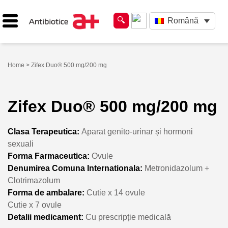
Română
Home
> Zifex Duo® 500 mg/200 mg
Zifex Duo® 500 mg/200 mg
Clasa Terapeutica:
Aparat genito-urinar și hormoni
sexuali
Forma Farmaceutica:
Ovule
Denumirea Comuna Internationala:
Metronidazolum +
Clotrimazolum
Forma de ambalare:
Cutie x 14 ovule
Cutie x 7 ovule
Detalii medicament:
Cu prescripție medicală