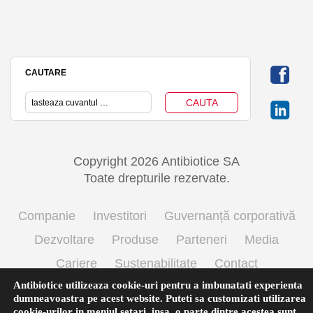
CAUTARE
Copyright 2026 Antibiotice SA
Toate drepturile rezervate.
Companie
Investitori
Guvernanță corporativă
Dezvoltare
Produse
Parteneri
Media
Cariere
Sustenabilitate
Contact
Antibiotice utilizeaza cookie-uri pentru a imbunatati experienta
Termeni si conditii de utilizare
Politica cookie
dumneavoastra pe acest website. Puteti sa customizati utilizarea
Prelucrarea datelor cu caracter personal
cookie-urilor in meniul
setari
,
insa, o parte dintre acestea sunt