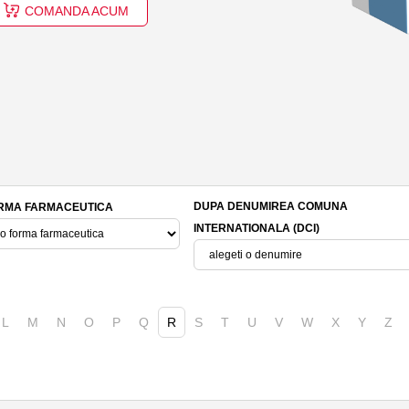
COMANDA ACUM
DUPA DENUMIREA COMUNA
RMA FARMACEUTICA
INTERNATIONALA (DCI)
L
M
N
O
P
Q
R
S
T
U
V
W
X
Y
Z