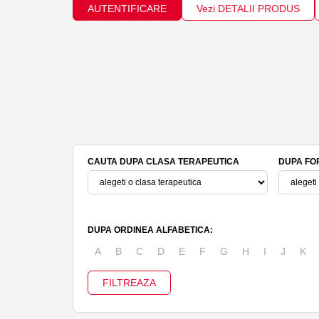
AUTENTIFICARE
Vezi DETALII PRODUS
CAUTA DUPA CLASA TERAPEUTICA
DUPA FO
DUPA ORDINEA ALFABETICA:
A
B
C
D
E
F
G
H
I
J
K