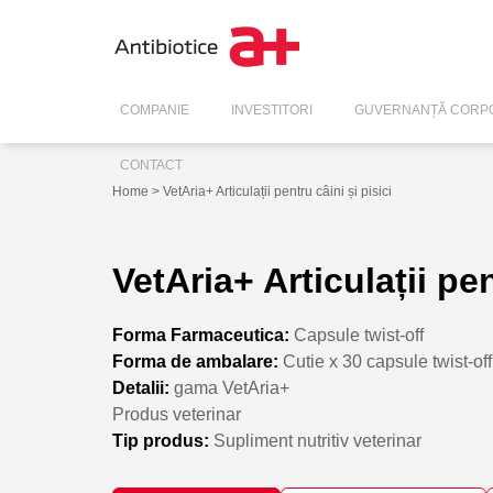
COMPANIE
INVESTITORI
GUVERNANȚĂ CORPO
CONTACT
Home
> VetAria+ Articulații pentru câini și pisici
VetAria+ Articulații pen
Forma Farmaceutica:
Capsule twist-off
Forma de ambalare:
Cutie x 30 capsule twist-off
Detalii:
gama VetAria+
Produs veterinar
Tip produs:
Supliment nutritiv veterinar