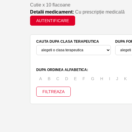
Cutie x 10 flacoane
Detalii medicament:
Cu prescripție medicală
AUTENTIFICARE
CAUTA DUPA CLASA TERAPEUTICA
DUPA FO
DUPA ORDINEA ALFABETICA:
A
B
C
D
E
F
G
H
I
J
K