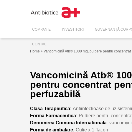
COMPANIE
INVESTITORI
GUVERNANȚĂ CORPO
CONTACT
Home
> Vancomicină Atb® 1000 mg, pulbere pentru concentrat p
Vancomicină Atb® 100
pentru concentrat pent
perfuzabilă
Clasa Terapeutica:
Antiinfecțioase de uz sistem
Forma Farmaceutica:
Pulbere pentru concentrat 
Denumirea Comuna Internationala:
vancomyc
Forma de ambalare:
Cutie x 1 flacon