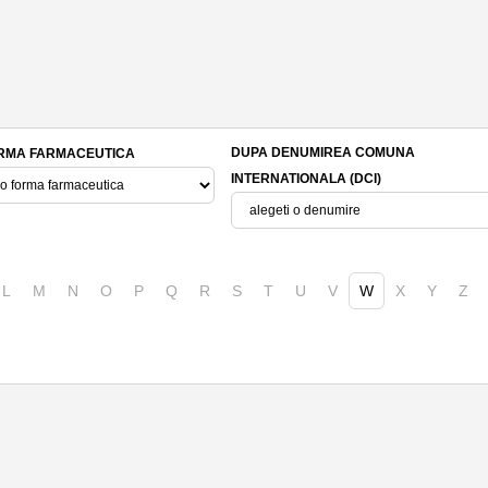
DUPA DENUMIREA COMUNA
RMA FARMACEUTICA
INTERNATIONALA (DCI)
L
M
N
O
P
Q
R
S
T
U
V
W
X
Y
Z