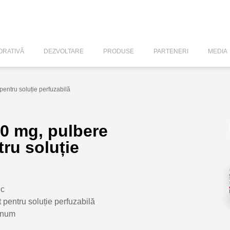
RATIVĂ
DEZVOLTARE
PRODUSE
PARTENERI
MEDIA
entru soluție perfuzabilă
0 mg, pulbere
ru soluție
ic
pentru soluție perfuzabilă
inum